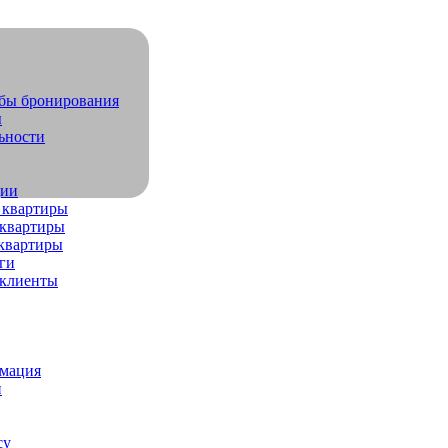
обы бронирования
ы
ьности
дии
 квартиры
квартиры
квартиры
ги
 клиенты
рмация
и
су