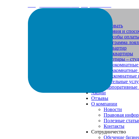
info@arenda-vesta.ru
+ 7 (800) 200-50-84
Забронировать
Условия и спос
Способы оплат
Программа лоял
Каталог квартир
Все квартиры
Квартиры – сту
Однокомнатные
Двухкомнатные 
Трехкомнатные 
Дополнительные услу
Корпоративные
Акции
Отзывы
О компании
Новости
Правовая инфо
Полезные стать
Контакты
Сотрудничество
Обучение бизне