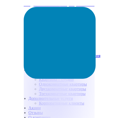
info@arenda-vesta.ru
+ 7 (800) 200-50-84
Забронировать
Условия и способы бронирования
Способы оплаты
Программа лояльности
Каталог квартир
Все квартиры
Квартиры – студии
Однокомнатные квартиры
Двухкомнатные квартиры
Трехкомнатные квартиры
Дополнительные услуги
Корпоративные клиенты
Акции
Отзывы
О компании