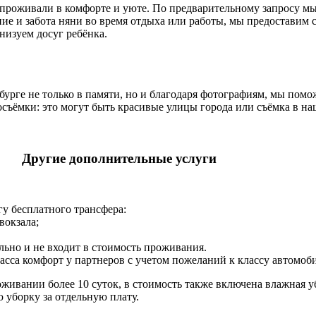
 проживали в комфорте и уюте. По предварительному запросу мы
е и забота няни во время отдыха или работы, мы предоставим 
низуем досуг ребёнка.
урге не только в памяти, но и благодаря фотографиям, мы помо
съёмки: это могут быть красивые улицы города или съёмка в на
Другие дополнительные услуги
гу бесплатного трансфера:
вокзала;
ьно и не входит в стоимость проживания.
сса комфорт у партнеров с учетом пожеланий к классу автомоби
ивании более 10 суток, в стоимость также включена влажная уб
 уборку за отдельную плату.