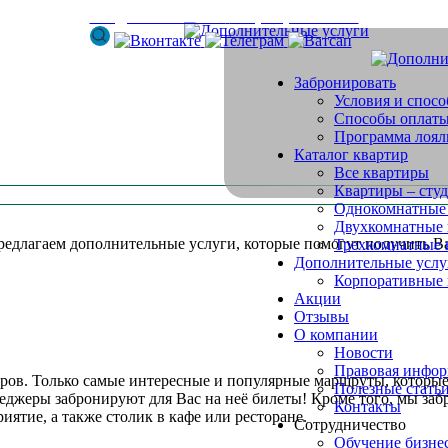
info@arenda-vesta.ru
+ 7 (800) 200-50-84
Забронировать
Условия и спос
Способы оплат
Программа лоял
Каталог квартир
Все квартиры
Квартиры – сту
Однокомнатные
Двухкомнатные 
предлагаем дополнительные услуги, которые помогут получить 
Трехкомнатные 
Дополнительные услу
Корпоративные
Акции
Отзывы
О компании
Новости
Правовая инфо
еров. Только самые интересные и популярные маршруты, которые
Полезные стать
еджеры забронируют для Вас на неё билеты! Кроме того, мы за
Контакты
иятие, а также столик в кафе или ресторане.
Сотрудничество
Обучение бизне