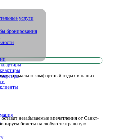
обы бронирования
ы
ьности
дии
 квартиры
квартиры
Вам максимально комфортный отдых в наших
квартиры
ги
 клиенты
рмация
 оставят незабываемые впечатления от Санкт-
и
бронируем билеты на любую театральную
су