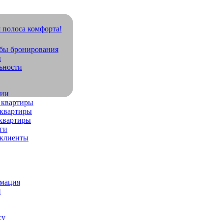
обы бронирования
ы
ьности
дии
 квартиры
квартиры
квартиры
ги
 клиенты
рмация
и
су