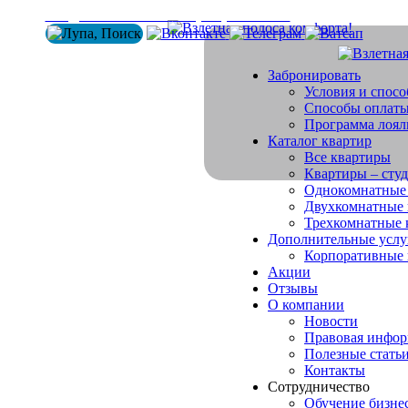
info@arenda-vesta.ru
+ 7 (800) 200-50-84
Забронировать
Условия и спос
Способы оплат
Программа лоял
Каталог квартир
Все квартиры
Квартиры – сту
Однокомнатные
Двухкомнатные 
Трехкомнатные 
Дополнительные услу
Корпоративные
Акции
Отзывы
О компании
Новости
Правовая инфо
Полезные стать
Контакты
Сотрудничество
Обучение бизне