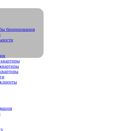
обы бронирования
ы
ьности
дии
 квартиры
квартиры
квартиры
ги
 клиенты
рмация
и
су