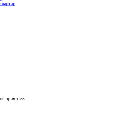
квартир
щё приятнее.