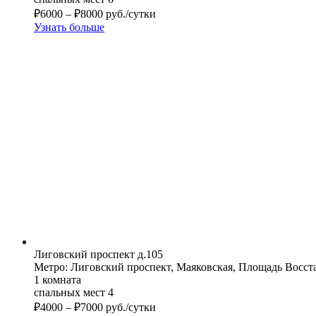
₽
6000
–
₽
8000
руб./сутки
Узнать больше
Лиговский проспект д.105
Метро: Лиговский проспект, Маяковская, Площадь Восст
1 комната
спальных мест 4
₽
4000
–
₽
7000
руб./сутки