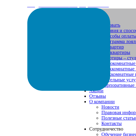
info@arenda-vesta.ru
+ 7 (800) 200-50-84
Забронировать
Условия и спос
Способы оплат
Программа лоял
Каталог квартир
Все квартиры
Квартиры – сту
Однокомнатные
Двухкомнатные 
Трехкомнатные 
Дополнительные услу
Корпоративные
Акции
Отзывы
О компании
Новости
Правовая инфо
Полезные стать
Контакты
Сотрудничество
Обучение бизне