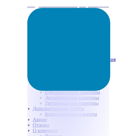
info@arenda-vesta.ru
+ 7 (800) 200-50-84
Забронировать
Условия и способы бронирования
Способы оплаты
Программа лояльности
Каталог квартир
Все квартиры
Квартиры – студии
Однокомнатные квартиры
Двухкомнатные квартиры
Трехкомнатные квартиры
Дополнительные услуги
Корпоративные клиенты
Акции
Отзывы
О компании
Новости