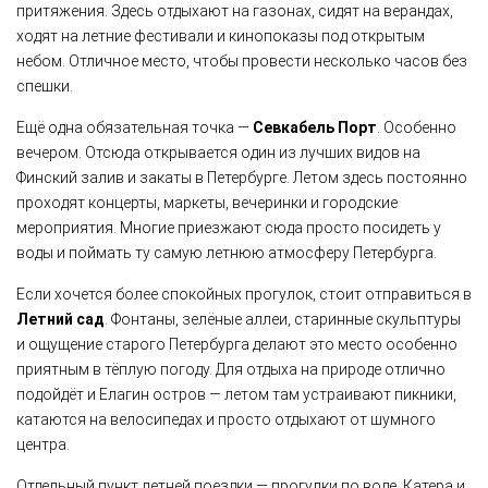
притяжения. Здесь отдыхают на газонах, сидят на верандах,
ходят на летние фестивали и кинопоказы под открытым
небом. Отличное место, чтобы провести несколько часов без
спешки.
Ещё одна обязательная точка —
Севкабель Порт
. Особенно
вечером. Отсюда открывается один из лучших видов на
Финский залив и закаты в Петербурге. Летом здесь постоянно
проходят концерты, маркеты, вечеринки и городские
мероприятия. Многие приезжают сюда просто посидеть у
воды и поймать ту самую летнюю атмосферу Петербурга.
Если хочется более спокойных прогулок, стоит отправиться в
Летний сад
. Фонтаны, зелёные аллеи, старинные скульптуры
и ощущение старого Петербурга делают это место особенно
приятным в тёплую погоду. Для отдыха на природе отлично
подойдёт и Елагин остров — летом там устраивают пикники,
катаются на велосипедах и просто отдыхают от шумного
центра.
Отдельный пункт летней поездки — прогулки по воде. Катера и