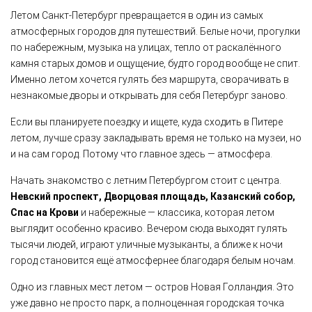
Летом Санкт-Петербург превращается в один из самых
атмосферных городов для путешествий. Белые ночи, прогулки
по набережным, музыка на улицах, тепло от раскалённого
камня старых домов и ощущение, будто город вообще не спит.
Именно летом хочется гулять без маршрута, сворачивать в
незнакомые дворы и открывать для себя Петербург заново.
Если вы планируете поездку и ищете, куда сходить в Питере
летом, лучше сразу закладывать время не только на музеи, но
и на сам город. Потому что главное здесь — атмосфера.
Начать знакомство с летним Петербургом стоит с центра.
Невский проспект, Дворцовая площадь, Казанский собор,
Спас на Крови
и набережные — классика, которая летом
выглядит особенно красиво. Вечером сюда выходят гулять
тысячи людей, играют уличные музыканты, а ближе к ночи
город становится ещё атмосфернее благодаря белым ночам.
Одно из главных мест летом — остров Новая Голландия. Это
уже давно не просто парк, а полноценная городская точка