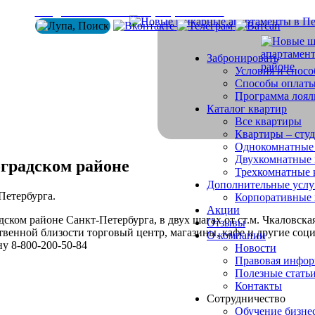
info@arenda-vesta.ru
+ 7 (800) 200-50-84
Забронировать
Условия и спос
Способы оплат
Программа лоял
Каталог квартир
Все квартиры
Квартиры – сту
Однокомнатные
Двухкомнатные 
градском районе
Трехкомнатные 
Дополнительные услу
Петербурга.
Корпоративные
Акции
ском районе Санкт-Петербурга, в двух шагах от ст.м. Чкаловская
Отзывы
твенной близости торговый центр, магазины, кафе и другие соц
О компании
у 8-800-200-50-84
Новости
Правовая инфо
Полезные стать
Контакты
Сотрудничество
Обучение бизне