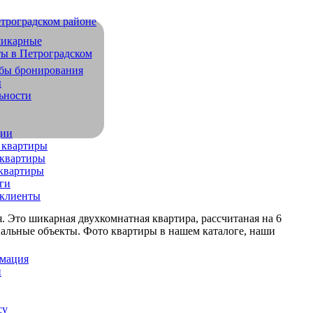
обы бронирования
ы
ьности
дии
 квартиры
квартиры
квартиры
ги
 клиенты
. Это шикарная двухкомнатная квартира, рассчитаная на 6
иальные объекты. Фото квартиры в нашем каталоге, наши
рмация
и
су