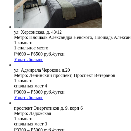
ул. Херсонская, д. 43/12
Метро: Площадь Александра Невского, Площадь Алексан
1 комната
1 спальное место
₽
4600
–
₽
6500
руб./сутки
Узнать больше
ул. Адмирала Черокова д.20
Метро: Ленинский проспект, Проспект Ветеранов
1 комната
спальных мест 4
₽
3000
–
₽
5000
руб./сутки
Узнать больше
проспект Энергетиков д. 9, корп 6
Метро: Ладожская
1 комната
спальных мест 3
₽
3200
–
₽
5000
руб./сутки