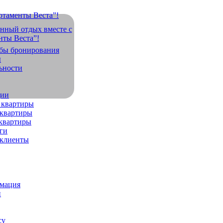
обы бронирования
ы
ьности
дии
 квартиры
квартиры
квартиры
ги
 клиенты
рмация
и
су