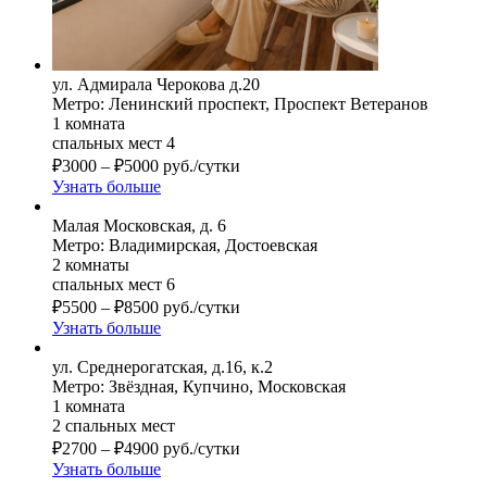
ул. Адмирала Черокова д.20
Метро: Ленинский проспект, Проспект Ветеранов
1 комната
спальных мест 4
₽
3000
–
₽
5000
руб./сутки
Узнать больше
Малая Московская, д. 6
Метро: Владимирская, Достоевская
2 комнаты
спальных мест 6
₽
5500
–
₽
8500
руб./сутки
Узнать больше
ул. Среднерогатская, д.16, к.2
Метро: Звёздная, Купчино, Московская
1 комната
2 спальных мест
₽
2700
–
₽
4900
руб./сутки
Узнать больше