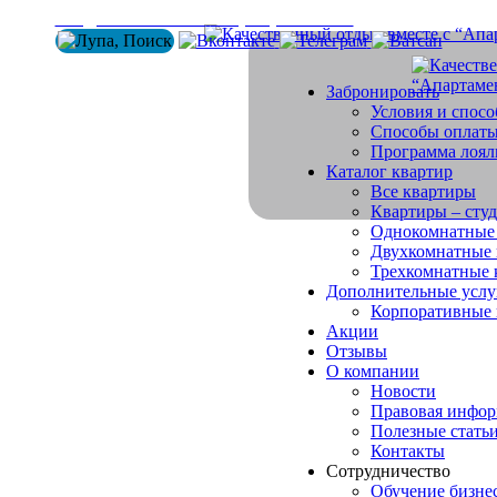
info@arenda-vesta.ru
+ 7 (800) 200-50-84
Забронировать
Условия и спос
Способы оплат
Программа лоял
Каталог квартир
Все квартиры
Квартиры – сту
Однокомнатные
Двухкомнатные 
Трехкомнатные 
Дополнительные услу
Корпоративные
Акции
Отзывы
О компании
Новости
Правовая инфо
Полезные стать
Контакты
Сотрудничество
Обучение бизне