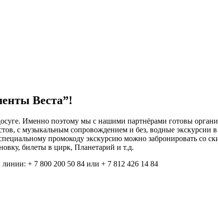
менты Веста”!
 досуге. Именно поэтому мы с нашими партнёрами готовы орган
остов, с музыкальным сопровождением и без, водные экскурсии
пециальному промокоду экскурсию можно забронировать со ски
новку, билеты в цирк, Планетарий и т.д.
линии: + 7 800 200 50 84 или + 7 812 426 14 84